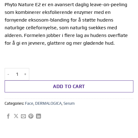
Phyto Nature E2 er en avansert daglig leave-on-peeling
som kombinerer eksfolierende enzymer med en
fornyende eksosom-blanding for å støtte hudens
naturlige cellefornyelse, som naturlig svekkes med
alderen. Formelen jobber i flere lag av hudens overflate
for å gi en jevnere, glattere og mer glødende hud.
Phyto Nature E2 100ml quantity
ADD TO CART
Categories:
Face
,
DERMALOGICA
,
Serum