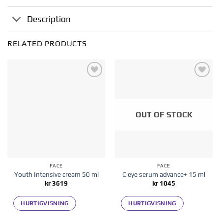
Description
RELATED PRODUCTS
Add to
Add to
wishlist
wishlist
OUT OF STOCK
FACE
FACE
Youth Intensive cream 50 ml
C eye serum advance+ 15 ml
kr
3619
kr
1045
HURTIGVISNING
HURTIGVISNING