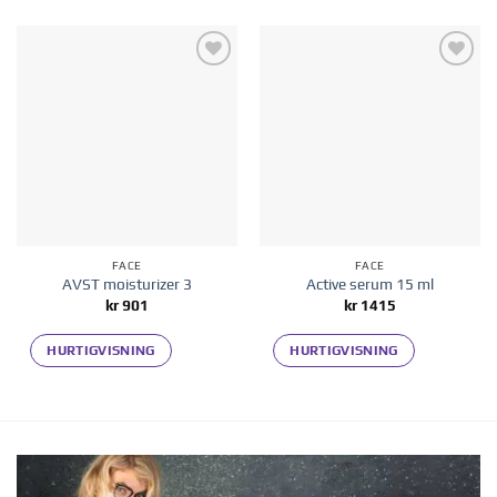
Add to
Add to
wishlist
wishlist
FACE
FACE
AVST moisturizer 3
Active serum 15 ml
kr
901
kr
1415
HURTIGVISNING
HURTIGVISNING