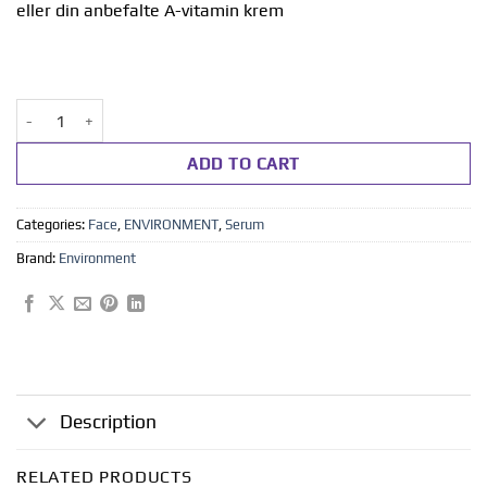
eller din anbefalte A-vitamin krem
Focus Care-Antioxidant Hydrating Oil Capsules quantity
ADD TO CART
Categories:
Face
,
ENVIRONMENT
,
Serum
Brand:
Environment
Description
RELATED PRODUCTS