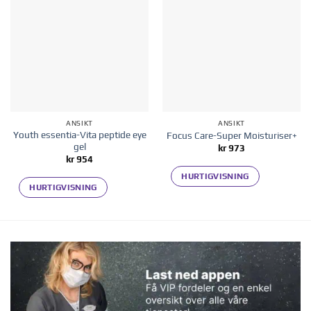
Legg til i
Legg til i
ønskelisten
ønskelisten
ANSIKT
ANSIKT
Youth essentia-Vita peptide eye
Focus Care-Super Moisturiser+
gel
kr
973
kr
954
HURTIGVISNING
HURTIGVISNING