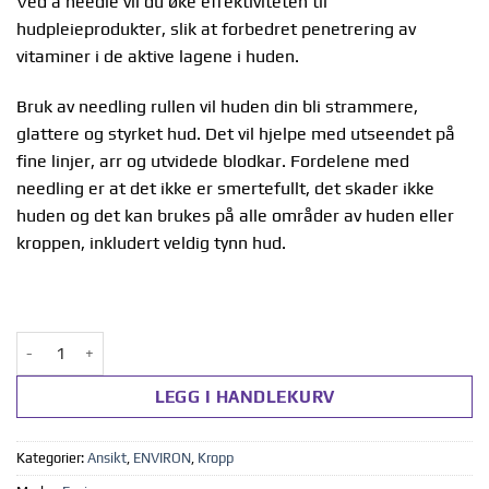
Ved å needle vil du øke effektiviteten til
hudpleieprodukter, slik at forbedret penetrering av
vitaminer i de aktive lagene i huden.
Bruk av needling rullen vil huden din bli strammere,
glattere og styrket hud. Det vil hjelpe med utseendet på
fine linjer, arr og utvidede blodkar. Fordelene med
needling er at det ikke er smertefullt, det skader ikke
huden og det kan brukes på alle områder av huden eller
kroppen, inkludert veldig tynn hud.
Cosmetic Needling-Gold roll antall
LEGG I HANDLEKURV
Kategorier:
Ansikt
,
ENVIRON
,
Kropp