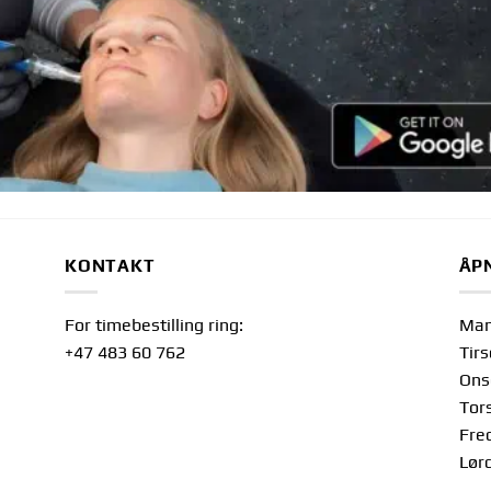
KONTAKT
ÅP
For timebestilling ring:
Man
+47 483 60 762
Tir
Ons
Tor
Fre
Lør