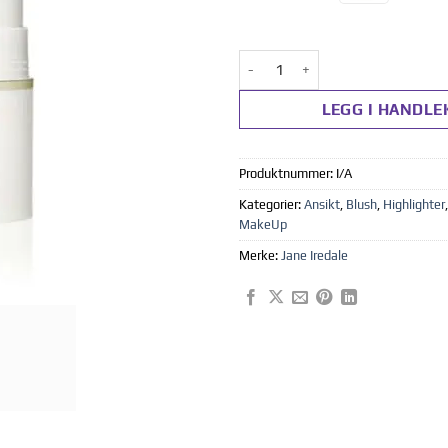
Glow Time® Highlighter Stick a
LEGG I HANDLE
Produktnummer:
I/A
Kategorier:
Ansikt
,
Blush
,
Highlighter
MakeUp
Merke:
Jane Iredale