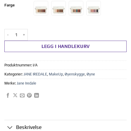
Farge
PurePressed® Eye Shadow Palette antall
LEGG I HANDLEKURV
Produktnummer:
I/A
Kategorier:
JANE IREDALE
,
MakeUp
,
Øyenskygge
,
Øyne
Merke:
Jane Iredale
Beskrivelse