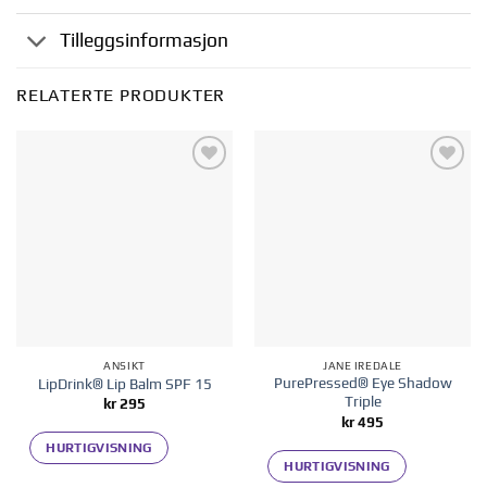
Tilleggsinformasjon
RELATERTE PRODUKTER
Legg til i
Legg til i
ønskelisten
ønskelisten
ANSIKT
JANE IREDALE
PurePressed® Eye Shadow
LipDrink® Lip Balm SPF 15
Triple
kr
295
kr
495
HURTIGVISNING
HURTIGVISNING