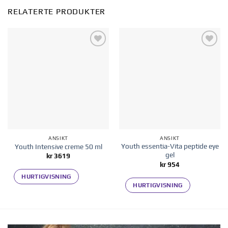
RELATERTE PRODUKTER
Legg til i
Legg til i
ønskelisten
ønskelisten
ANSIKT
ANSIKT
Youth essentia-Vita peptide eye
Youth Intensive creme 50 ml
gel
kr
3619
kr
954
HURTIGVISNING
HURTIGVISNING