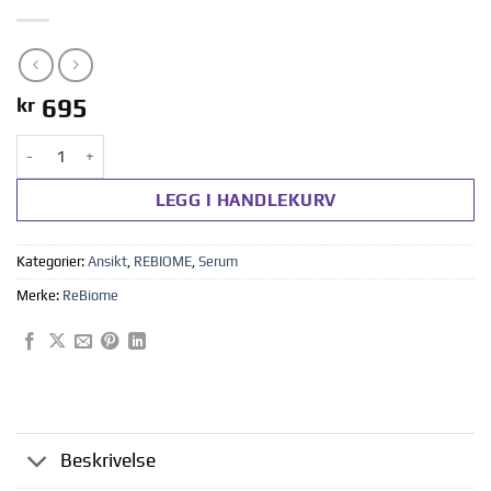
kr
695
ReeBoost Hyaleronic Acid Booster 30ml antall
LEGG I HANDLEKURV
Kategorier:
Ansikt
,
REBIOME
,
Serum
Merke:
ReBiome
Beskrivelse