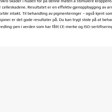
mikro skader i huden for på denne måten å stimulere kroppens 
celleskadene. Resultatet er en effektiv gjenoppbygging av ar
rblir intakt. Til behandling av pigmenteringer – også kjent so
joner er det gode resultater på. Du kan trygt stole på at behan
edling-pen i verden som har fått CE-merke og ISO-sertifiserin