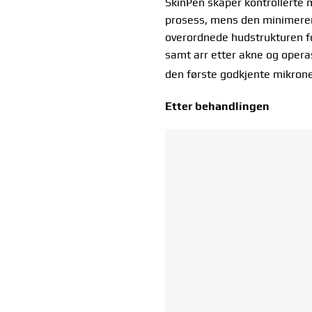
SkinPen skaper kontrollerte 
prosess, mens den minimerer 
overordnede hudstrukturen fo
samt arr etter akne og operas
den første godkjente mikrone
Etter behandlingen