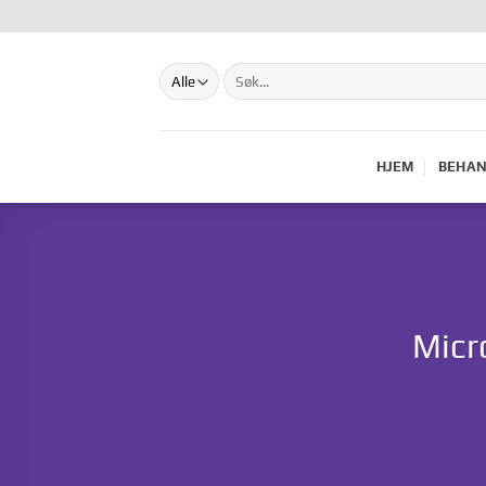
Hopp
til
innhold
Søk
etter:
HJEM
BEHAN
Micr