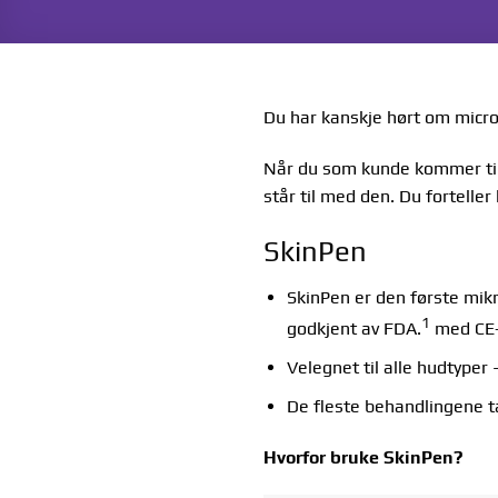
Du har kanskje hørt om micron
Når du som kunde kommer til 
står til med den. Du fortelle
SkinPen
SkinPen er den første mik
1
godkjent av FDA.
med CE-m
Velegnet til alle hudtyper
De fleste behandlingene ta
Hvorfor bruke SkinPen?