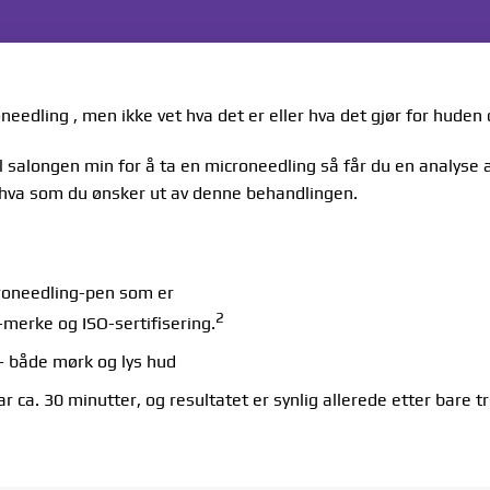
eedling , men ikke vet hva det er eller hva det gjør for huden 
salongen min for å ta en microneedling så får du en analyse 
r hva som du ønsker ut av denne behandlingen.
roneedling-pen som er
2
erke og ISO-sertifisering.
 – både mørk og lys hud
r ca. 30 minutter, og resultatet er synlig allerede etter bare t