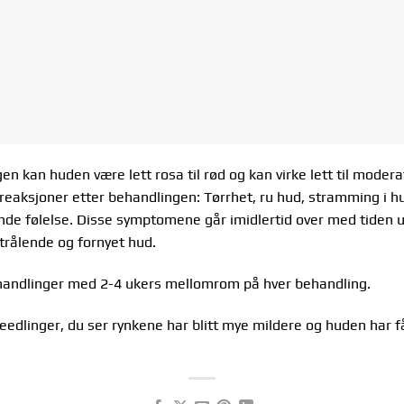
n kan huden være lett rosa til rød og kan virke lett til moder
eaksjoner etter behandlingen: Tørrhet, ru hud, stramming i hu
e følelse. Disse symptomene går imidlertid over med tiden ut
strålende og fornyet hud.
andlinger med 2-4 ukers mellomrom på hver behandling.
eedlinger, du ser rynkene har blitt mye mildere og huden har f