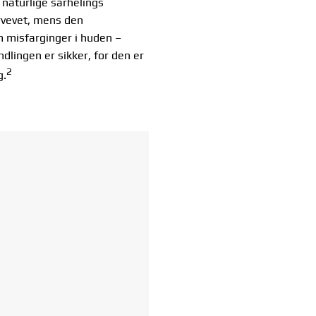
naturlige sårhelings
rvevet, mens den
m misfarginger i huden –
dlingen er sikker, for den er
2
g.