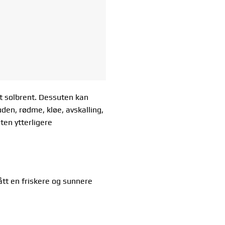
at solbrent. Dessuten kan
den, rødme, kløe, avskalling,
en ytterligere
ått en friskere og sunnere