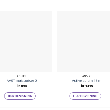
Legg til i
Legg til
ønskelisten
ønskelis
ANSIKT
ANSIKT
AVST moisturiser 2
Active serum 15 ml
kr
898
kr
1415
HURTIGVISNING
HURTIGVISNING