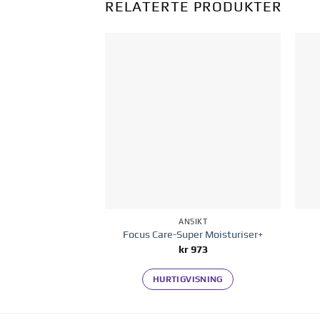
RELATERTE PRODUKTER
Legg til i
ønskelisten
ANSIKT
Focus Care-Super Moisturiser+
kr
973
HURTIGVISNING