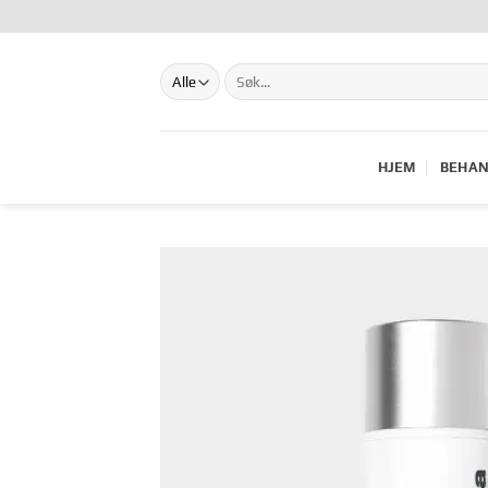
Hopp
til
innhold
Søk
etter:
HJEM
BEHAN