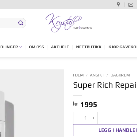
DLINGER
OM OSS
AKTUELT
NETTBUTIKK
KJØP GAVEKO
HJEM
/
ANSIKT
/
DAGKREM
Super Rich Repa
Legg til i
ønskelisten
kr
1995
Super Rich Repair 100ml antall
LEGG I HANDLE