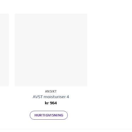
 i
Legg til i
ten
ønskelisten
ANSIKT
ANSI
AVST moisturiser 4
AVST moist
kr
964
kr
10
HURTIGVISNING
HURTIGVI