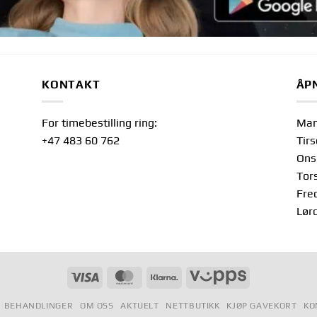
KONTAKT
ÅP
For timebestilling ring:
Man
+47 483 60 762
Tir
Ons
Tor
Fre
Lør
Visum
MasterCard
Klarna
Vipps
BEHANDLINGER
OM OSS
AKTUELT
NETTBUTIKK
KJØP GAVEKORT
KO