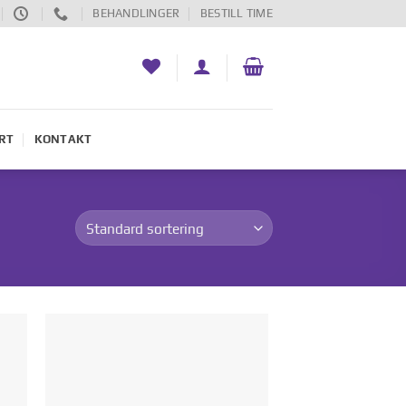
BEHANDLINGER
BESTILL TIME
RT
KONTAKT
 i
Legg til i
ten
ønskelisten