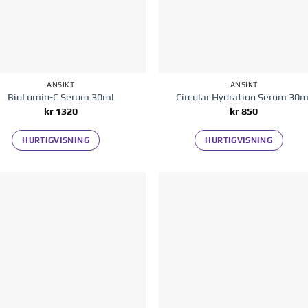
ANSIKT
ANSIKT
BioLumin-C Serum 30ml
Circular Hydration Serum 30m
kr
1320
kr
850
HURTIGVISNING
HURTIGVISNING
Legg til i
Legg til
ønskelisten
ønskelis