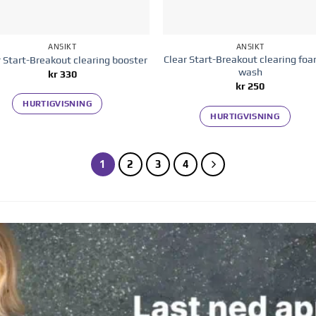
ANSIKT
ANSIKT
Clear Start-Breakout clearing fo
r Start-Breakout clearing booster
wash
kr
330
kr
250
HURTIGVISNING
HURTIGVISNING
1
2
3
4