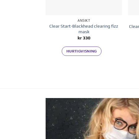
ANSIKT
Clear Start-Blackhead clearing fizz
Clea
mask
kr
330
HURTIGVISNING