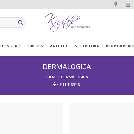
DLINGER
OM OSS
AKTUELT
NETTBUTIKK
KJØP GAVEKO
DERMALOGICA
HJEM
/
DERMALOGICA
FILTRER
Legg til i
Legg til
ønskelisten
ønskelis