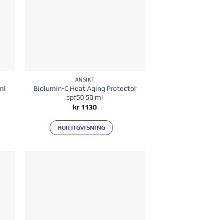
ANSIKT
Biolumin-C Heat Aging Protector
ml
spf50 50 ml
kr
1130
HURTIGVISNING
 i
Legg til i
ten
ønskelisten