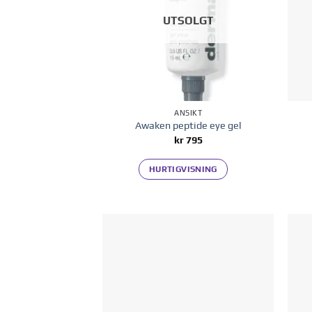
UTSOLGT
ANSIKT
Awaken peptide eye gel
kr
795
HURTIGVISNING
Legg til i
ønskelisten