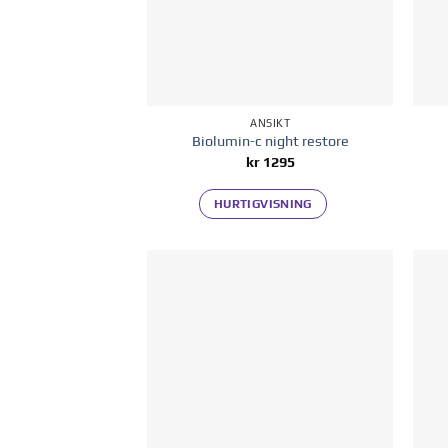
ANSIKT
Biolumin-c night restore
kr
1295
HURTIGVISNING
Legg til i
ønskelisten