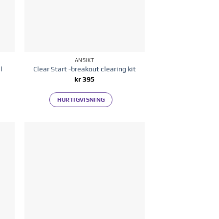
ANSIKT
l
Clear Start -breakout clearing kit
kr
395
HURTIGVISNING
 i
Legg til i
ten
ønskelisten