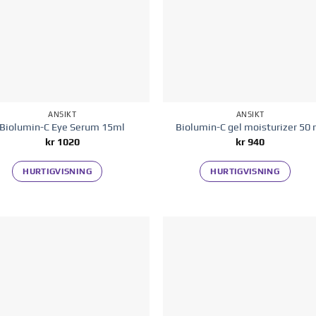
ANSIKT
ANSIKT
Biolumin-C Eye Serum 15ml
Biolumin-C gel moisturizer 50 
kr
1020
kr
940
HURTIGVISNING
HURTIGVISNING
Legg til i
Legg til
ønskelisten
ønskelis