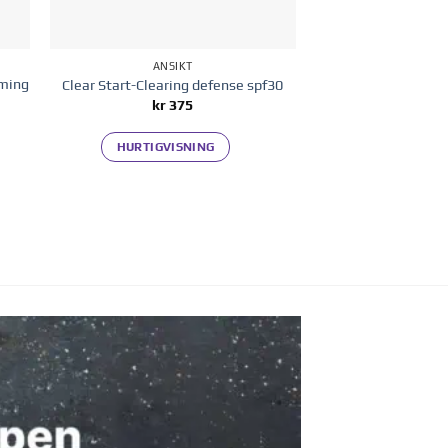
ANSIKT
aming
Clear Start-Clearing defense spf30
kr
375
HURTIGVISNING