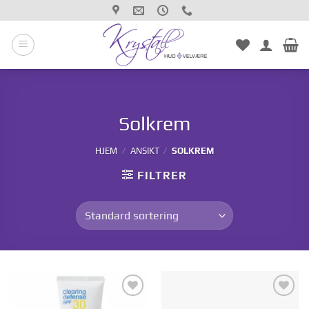
Hopp
til
innhold
Solkrem
HJEM
/
ANSIKT
/
SOLKREM
FILTRER
Legg til i
Legg til i