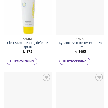
ønskelisten
ønskelisten
ANSIKT
ANSIKT
Clear Start-Clearing defense
Dynamic Skin Recovery SPF50
spf30
50ml
kr
375
kr
1095
HURTIGVISNING
HURTIGVISNING
Legg til i
Legg til i
ønskelisten
ønskelisten