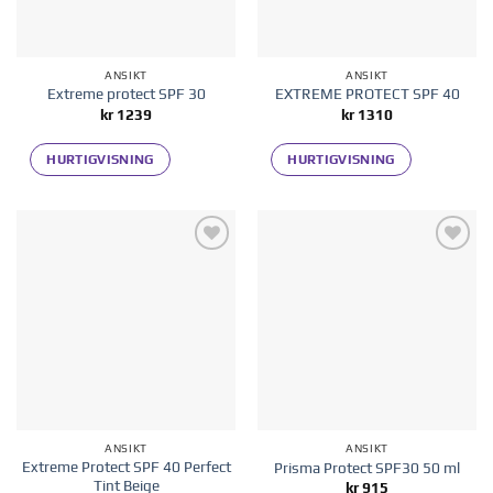
ANSIKT
ANSIKT
Extreme protect SPF 30
EXTREME PROTECT SPF 40
kr
1239
kr
1310
HURTIGVISNING
HURTIGVISNING
Legg til i
Legg til i
ønskelisten
ønskelisten
ANSIKT
ANSIKT
Extreme Protect SPF 40 Perfect
Prisma Protect SPF30 50 ml
Tint Beige
kr
915