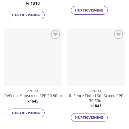
kr
1310
HURTIGVISNING
HURTIGVISNING
Legg til i
Legg til i
ønskelisten
ønskelisten
ANSIKT
ANSIKT
ReFence Tinted SunScreen SPF
ReFence Sunscreen SPF 30 50ml
30 50ml
kr
645
kr
645
HURTIGVISNING
HURTIGVISNING