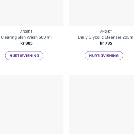
ANSIKT
ANSIKT
Clearing Skin Wash 500 ml
Daily Glycolic Cleanser 295m
kr
905
kr
795
HURTIGVISNING
HURTIGVISNING
Legg til i
Legg til
ønskelisten
ønskelis