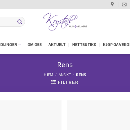
DLINGER
OM OSS
AKTUELT
NETTBUTIKK
KJØP GAVEKO
Rens
HJEM
/
ANSIKT
/
RENS
FILTRER
Legg til i
Legg til
ønskelisten
ønskelis