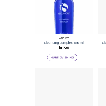
ANSIKT
Cleansing complex 180 ml
Cl
kr
725
HURTIGVISNING
Legg til i
ønskelisten