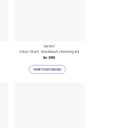
ANSIKT
Clear Start -breakout clearing kit
kr
395
HURTIGVISNING
 i
Legg til i
ten
ønskelisten