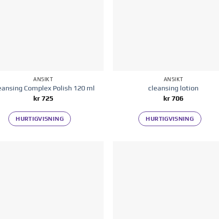
ANSIKT
ANSIKT
eansing Complex Polish 120 ml
cleansing lotion
kr
725
kr
706
HURTIGVISNING
HURTIGVISNING
Legg til i
Legg til
ønskelisten
ønskelis