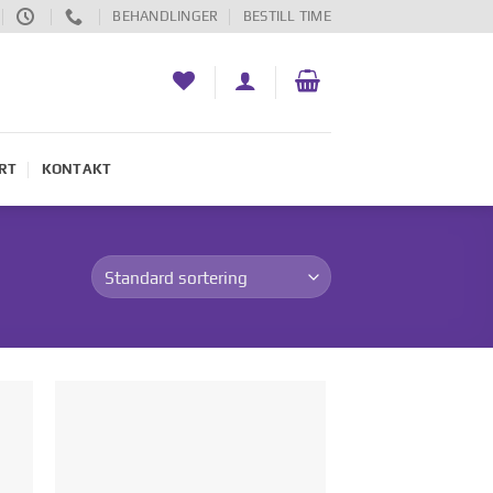
BEHANDLINGER
BESTILL TIME
RT
KONTAKT
 i
Legg til i
ten
ønskelisten