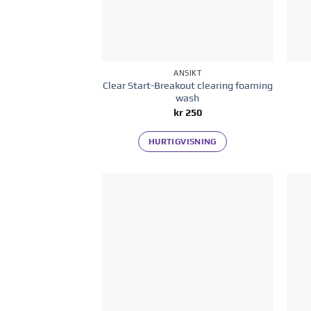
ANSIKT
Clear Start-Breakout clearing foaming
wash
kr
250
HURTIGVISNING
Legg til i
ønskelisten