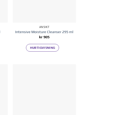
ANSIKT
l
Intensive Moisture Cleanser 295 ml
kr
905
HURTIGVISNING
 i
Legg til i
ten
ønskelisten