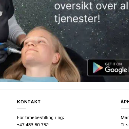
KONTAKT
ÅP
For timebestilling ring:
Man
+47 483 60 762
Tir