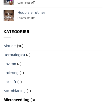
Sep
on
Comments Off
som
Celluma
rebalanser
pro-
huden
Hudpleie rutiner
01
led
din
Mar
on
Comments Off
light
Hudpleie
rutiner
KATEGORIER
Aktuelt
(16)
Dermalogica
(2)
Environ
(2)
Epilering
(1)
Facelift
(1)
Microblading
(1)
Microneedling
(3)