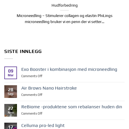
Hudforbedring
Microneedling – Stimulerer collagen og elastin PhiLings
microneedling bruker vi en penn der vi setter...
SISTE INNLEGG
Exo Booster i kombinasjon med microneedling
09
Mar
on
Comments Off
Exo
Booster
Air Brows Nano Hairstroke
28
i
Sep
on
Comments Off
kombinasjon
Air
med
Brows
microneedling
ReBiome -produktene som rebalanser huden din
27
Nano
Nov
on
Comments Off
Hairstroke
ReBiome
-
Celluma pro-led light
17
produktene